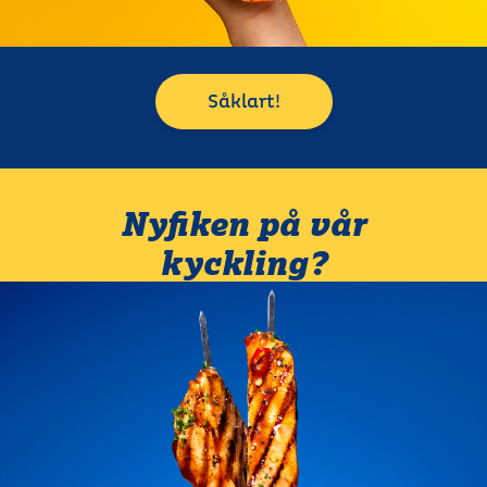
Såklart!
Nyfiken på vår
kyckling?