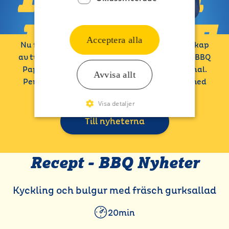
Acceptera alla
Nu får vårt färdigmarinerade sortiment sällskap
av två riktigt smakrika nyheter: Tunna Filéer, BBQ
Paprika & Örter och Kycklingsteak BBQ Original.
Avvisa allt
Perfekt att tillaga i pannan eller på grillen med
dina favorittillbehör.
Visa detaljer
Till nyheterna
Recept - BBQ Nyheter
Kyckling och bulgur med fräsch gurksallad
20min