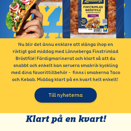
Nu blir det ännu enklare att slänga ihop en
riktigt god middag med Lönneberga Finstrimlad
Bröstfilé! Färdigmarinerat och klart så att du
snabbt och enkelt kan servera smakrik kyckling
med dina favorittillbehör - finns i smakerna Taco
och Kebab. Middag klart på en kvart helt enkelt!
Till nyheterna
Klart på en kvart!