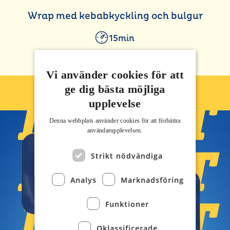
Wrap med kebabkyckling och bulgur
15min
Kolla in receptet
›
Vi använder cookies för att
ge dig bästa möjliga
BBQ Nyheter!
upplevelse
Denna webbplats använder cookies för att för­bättra
användar­upplevelsen.
Strikt nödvändiga
Analys
Marknadsföring
Funktioner
Oklassificerade