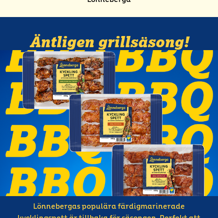
Äntligen grillsäsong!
Lönnebergas populära färdigmarinerade
kycklingspett är tillbaka för säsongen. Perfekt att